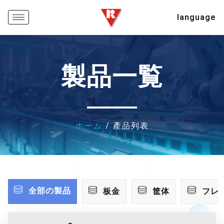
language
製品一覧
ホーム
/ 產品列表
全部の製品
板金
筐体
フレ