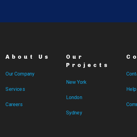
About Us
Our
C
Projects
Our Company
Cont
New York
Services
Help
London
Careers
Comm
Sydney