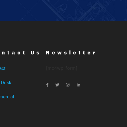
ontact Us
Newsletter
[mc4wp_form]
act
 Desk
ercial