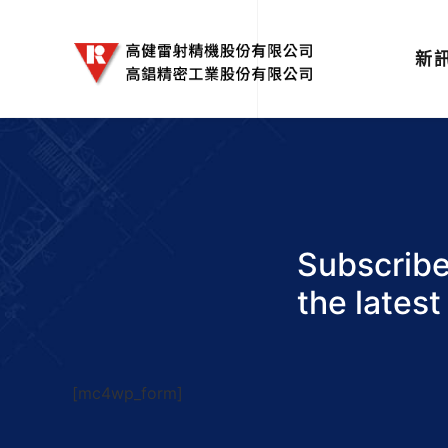
新
Subscribe
the latest
[mc4wp_form]