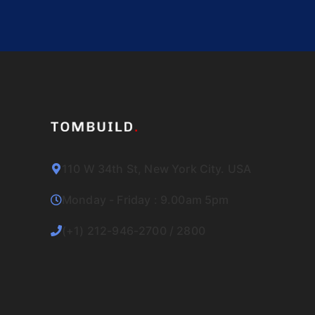
110 W 34th St, New York City. USA
Monday - Friday : 9.00am 5pm
(+1) 212-946-2700 / 2800