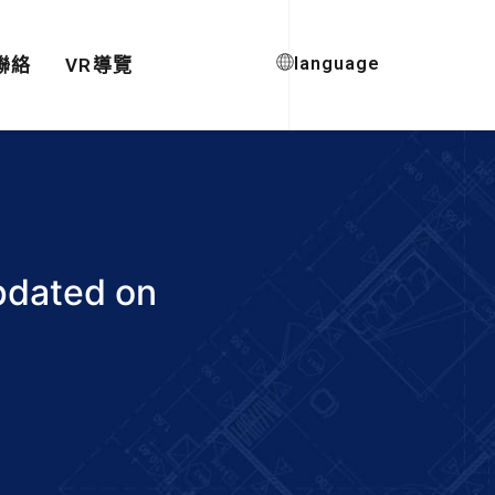
language
聯絡
VR導覽
updated on